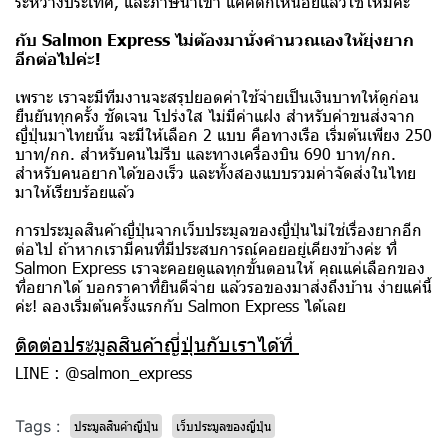
ระหว่างประเทศ, และภาษีนำเข้า แค่คิดก็เหนื่อยแล้วใช่ไหมคะ
กับ Salmon Express ไม่ต้องมานั่งคำนวณเองให้ยุ่งยาก
อีกต่อไปค่ะ!
เพราะ เราจะมีทีมงานจะสรุปยอดค่าใช้จ่ายเป็นเงินบาทให้ดูก่อน
ยืนยันทุกครั้ง ชัดเจน โปร่งใส ไม่มีค่าแฝง สำหรับค่าขนส่งจาก
ญี่ปุ่นมาไทยนั้น จะมีให้เลือก 2 แบบ คือทางเรือ เริ่มต้นเพียง 250
บาท/กก. สำหรับคนไม่รีบ และทางเครื่องบิน 690 บาท/กก.
สำหรับคนอยากได้ของเร็ว และทั้งสองแบบรวมค่าจัดส่งในไทย
มาให้เรียบร้อยแล้ว
การประมูลสินค้าญี่ปุ่นจากเว็บประมูลของญี่ปุ่นไม่ใช่เรื่องยากอีก
ต่อไป ถ้าหากเรามีคนที่มีประสบการณ์คอยอยู่เคียงข้างค่ะ ที่
Salmon Express เราจะคอยดูแลทุกขั้นตอนให้ คุณแค่เลือกของ
ที่อยากได้ บอกราคาที่ยินดีจ่าย แล้วรอของมาส่งถึงบ้าน ง่ายแค่นี้
ค่ะ! ลองเริ่มต้นครั้งแรกกับ Salmon Express ได้เลย
ติดต่อประมูลสินค้าญี่ปุ่นกับเราได้ที่
LINE : @salmon_express
Tags :
ประมูลสินค้าญี่ปุ่น
เว็บประมูลของญี่ปุ่น