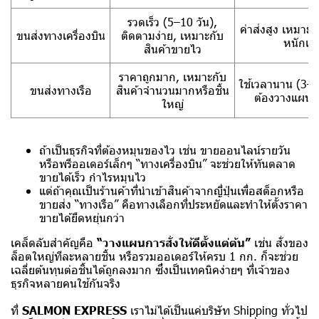
รวดเร็ว (5–10 วัน),
ค่าส่งสูง เหมาะกั
ขนส่งทางเครื่องบิน
ติดตามง่าย, เหมาะกับ
หนักเบ
สินค้าขายไว
ราคาถูกมาก, เหมาะกับ
ใช้เวลานาน (3–5
ขนส่งทางเรือ
สินค้าจำนวนมากหรือชิ้น
ต้องวางแผนล่
ใหญ่
ถ้าเป็นธุรกิจที่ต้องหมุนของไว เช่น ขายออนไลน์รายวัน
หรือพรีออเดอร์เล็กๆ “ทางเครื่องบิน” จะช่วยให้ทันตลาด
ขายได้เร็ว กำไรหมุนไว
แต่ถ้าคุณเป็นร้านค้าที่นำเข้าสินค้าจากญี่ปุ่นเพื่อสต็อกหรือ
ขายส่ง “ทางเรือ” คือทางเลือกที่ประหยัดและทำให้ตั้งราคา
ขายได้ยืดหยุ่นกว่า
เคล็ดลับสำคัญคือ
“วางแผนการสั่งให้ดีตั้งแต่ต้น”
เช่น สั่งของ
ล็อตใหญ่ทีละหลายชิ้น หรือรวมออเดอร์ให้ครบ 1 กก. ก็จะช่วย
เฉลี่ยต้นทุนต่อชิ้นได้ถูกลงมาก ซึ่งเป็นเทคนิคง่ายๆ ที่เจ้าของ
ธุรกิจหลายคนใช้กันจริง
ที่
SALMON EXPRESS
เราไม่ได้เป็นแค่บริษัท Shipping ทั่วไป