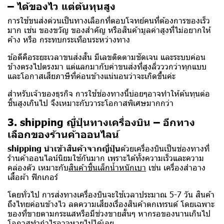
– ได้ของไว แต่ต้นทุนสูง
การใช้ขนส่งด่วนเป็นทางเลือกที่ตอบโจทย์คนที่ต้องการของเร็ว
มาก เช่น ของขวัญ ของสำคัญ หรือสินค้ามูลค่าสูงที่ไม่อยากให้
ค้าง หรือ กระทบกระเทือนระหว่างทาง
ข้อดีคือระยะเวลาขนส่งสั้น มีเลขติดตามชัดเจน และระบบค่อน
ข้างตรงไปตรงมา แต่แลกมากับค่าขนส่งที่สูงลิ่วววกว่าทุกแบบ
และโอกาสเสียภาษีที่ค่อนข้างแน่นอนว่าจะเกิดขึ้นค่ะ
สำหรับเจ้าของธุรกิจ การใช้ช่องทางนี้บ่อยๆอาจทำให้ต้นทุนต่อ
ชิ้นสูงเกินไป จึงเหมาะกับวาระโอกาสพิเศษมากกว่า
3. shipping ญี่ปุ่นทางเครื่องบิน – อีกทาง
เลือกของร้านค้าออนไลน์
shipping นําเข้าสินค้าจากญี่ปุ่น
ด้วยเครื่องบินเป็นช่องทางที่
ร้านค้าออนไลน์นิยมใช้กันมาก เพราะได้ทั้งความเร็วและความ
คล่องตัว เหมาะกับ
สินค้าชิ้นเล็กน้ำหนักเบา
เช่น เครื่องสำอาง
เสื้อผ้า ฟิกเกอร์
โดยทั่วไป การส่งทางเครื่องบินจะใช้เวลาประมาณ 5-7 วัน สินค้า
ถึงไทยค่อนข้างไว ลดความเสี่ยงเรื่องสินค้าตกเทรนด์ โดยเฉพาะ
ของที่ขายตามกระแสหรือมีช่วงขายสั้นๆ หากรอของนานเกินไป
โอกาสทำกำไรอาจหายไปได้เลย