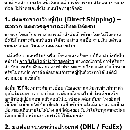
ข้อดี-ข้อจำกัดยังไง เพื่อให้คุณเลือกวิธีที่ตรงกับสไตล์ของตัวเอง
ที่สุด ไม่ว่าคุณจะสั่งใช้เองหรือทำธุรกิจค่ะ
1. ส่งตรงจากเว็บญี่ปุ่น (Direct Shipping) –
สะดวก แต่ควรดูรายละเอียดให้ครบ
บางเว็บไซต์ญี่ปุ่น เราสามารถจัดส่งสินค้าเข้ามาไทยได้โดยตรง
ซึ่งวิธีนี้เหมาะกับคนที่อยากได้ความง่าย กดซื้อ จ่ายเงิน แล้วรอ
รับของได้เลย ไม่ต้องติดต่อหลายฝ่าย
แต่สิ่งที่หลายคนที่ไม่รู้ หรือ สั่งของเองครั้งแรก ก็คือ ค่าส่งที่เห็น
หน้าเว็บ
อาจยังไม่ใช่ค่าใช้จ่ายสุดท้าย
บางกรณีอาจมีภาษีหรือค่า
ดำเนินการเพิ่มเติมตอนของเข้าประเทศ รวมถึงหากสินค้าเสียหาย
หรือไม่ตรงปก การติดต่อเคลมกับร้านญี่ปุ่นถึงจะทำได้ แต่ก็มี
ความยุ่งยากเช่นกัน
ดังนั้น วิธีนี้จึงเหมาะกับการซื้อมาใช้เองมากกว่าการนำเข้ามาทำ
ธุรกิจในระยะยาว บางท่านอาจเลือกสั่งของไปส่งให้เพื่อนหรือ
ญาติที่อยู่ญี่ปุ่นก่อน แล้วค่อยให้เขาช่วยส่งต่อกลับมาไทยอีกที
วิธีนี้อย่างน้อยก็ได้ช่วยเช็กสภาพสินค้าก่อนส่งจริง ลดความเสี่ยง
เรื่องของเสียหายไปได้บ้าง แต่ก็ต้องยอมรับว่าไม่ใช่ทุกคนจะมีคน
รู้จักอยู่ญี่ปุ่น หรือสะดวกทำวิธีนี้ได้เสมอค่ะ
2. ขนส่งด่วนระหว่างประเทศ (DHL / FedEx)