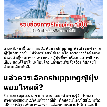
ช่วงหลังๆมานี้ หลายคนเริ่มหันมา
shipping นําเข้าสินค้าจาก
ญี่ปุ่น
กันมากขึ้น ไม่ว่าจะซื้อมาใช้เอง หรือเจ้าของธุรกิจที่อยาก
นำสินค้าญี่ปุ่นมาขาย เพราะของญี่ปุ่นขึ้นชื่อเรื่องคุณภาพดี งาน
เนี๊ยบ และดีไซน์ไม่เหมือนใคร แต่พอจะเริ่มสั่งจริงๆ ก็มักจะมี
คำถามเดียวกันคือ
แล้วควรเลือกshippingญี่ปุ่น
แบบไหนดี?
Salmon express เลยอยากชวนคุณมาทำความรู้จักกับช่อง
ทางshippingนําเข้าสินค้าจากญี่ปุ่น ที่คนส่วนใหญ่นิยมใช้ พร้อม
อธิบายให้คุณเห็นภาพเลยว่า…แต่ละแบบเหมาะกับใคร และ มี