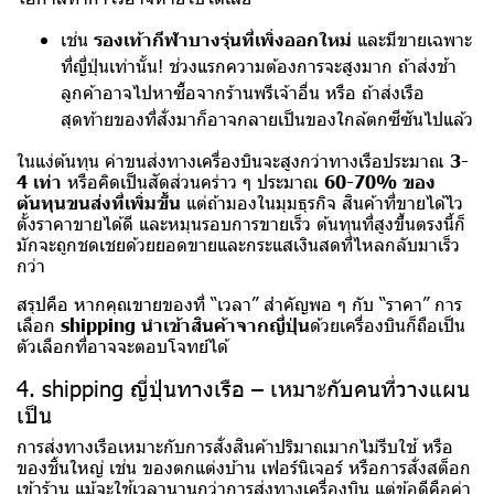
เช่น
รองเท้ากีฬาบางรุ่นที่เพิ่งออกใหม่
และมีขายเฉพาะ
ที่ญี่ปุ่นเท่านั้น! ช่วงแรกความต้องการจะสูงมาก ถ้าส่งช้า
ลูกค้าอาจไปหาซื้อจากร้านพรีเจ้าอื่น หรือ ถ้าส่งเรือ
สุดท้ายของที่สั่งมาก็อาจกลายเป็นของใกล้ตกซีซันไปแล้ว
ในแง่ต้นทุน ค่าขนส่งทางเครื่องบินจะสูงกว่าทางเรือประมาณ
3-
4 เท่า
หรือคิดเป็นสัดส่วนคร่าว ๆ ประมาณ
60-70%
ของ
ต้นทุนขนส่งที่เพิ่มขึ้น
แต่ถ้ามองในมุมธุรกิจ สินค้าที่ขายได้ไว
ตั้งราคาขายได้ดี และหมุนรอบการขายเร็ว ต้นทุนที่สูงขึ้นตรงนี้ก็
มักจะถูกชดเชยด้วยยอดขายและกระแสเงินสดที่ไหลกลับมาเร็ว
กว่า
สรุปคือ หากคุณขายของที่ “เวลา” สำคัญพอ ๆ กับ “ราคา” การ
เลือก
shipping นําเข้าสินค้าจากญี่ปุ่น
ด้วยเครื่องบินก็ถือเป็น
ตัวเลือกที่อาจจะตอบโจทย์ได้
4. shipping ญี่ปุ่นทางเรือ – เหมาะกับคนที่วางแผน
เป็น
การส่งทางเรือเหมาะกับการสั่งสินค้าปริมาณมากไม่รีบใช้ หรือ
ของชิ้นใหญ่ เช่น ของตกแต่งบ้าน เฟอร์นิเจอร์ หรือการสั่งสต็อก
เข้าร้าน แม้จะใช้เวลานานกว่าการส่งทางเครื่องบิน แต่ข้อดีคือค่า