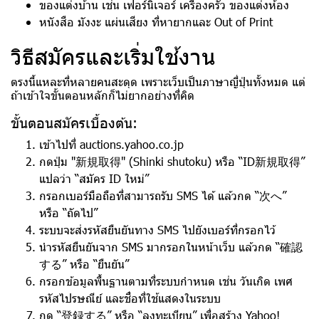
ของแต่งบ้าน เช่น เฟอร์นิเจอร์ เครื่องครัว ของแต่งห้อง
หนังสือ มังงะ แผ่นเสียง ที่หายากและ Out of Print
วิธีสมัครและเริ่มใช้งาน
ตรงนี้แหละที่หลายคนสะดุด เพราะเว็บเป็นภาษาญี่ปุ่นทั้งหมด แต่
ถ้าเข้าใจขั้นตอนหลักก็ไม่ยากอย่างที่คิด
ขั้นตอนสมัครเบื้องต้น:
เข้าไปที่
auctions.yahoo.co.jp
กดปุ่ม "新規取得" (Shinki shutoku) หรือ “ID新規取得”
แปลว่า “สมัคร ID ใหม่”
กรอกเบอร์มือถือที่สามารถรับ SMS ได้ แล้วกด “次へ”
หรือ “ถัดไป”
ระบบจะส่งรหัสยืนยันทาง SMS ไปยังเบอร์ที่กรอกไว้
นำรหัสยืนยันจาก SMS มากรอกในหน้าเว็บ แล้วกด “確認
する” หรือ “ยืนยัน”
กรอกข้อมูลพื้นฐานตามที่ระบบกำหนด เช่น วันเกิด เพศ
รหัสไปรษณีย์ และชื่อที่ใช้แสดงในระบบ
กด “登録する” หรือ “ลงทะเบียน” เพื่อสร้าง Yahoo!