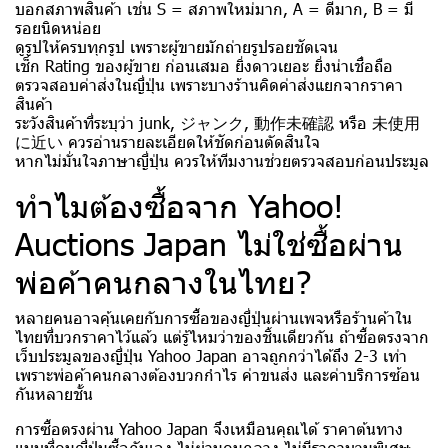
บอกสภาพสินค้า เช่น S = สภาพใหม่มาก, A = ดีมาก, B = มี
รอยนิดหน่อย
ดูรูปให้ครบทุกรูป เพราะผู้ขายมักถ่ายรูปรอยชัดเจน
เช็ก Rating ของผู้ขาย ก่อนเสมอ ยิ่งดาวเยอะ ยิ่งน่าเชื่อถือ
ตรวจสอบค่าส่งในญี่ปุ่น เพราะบางร้านคิดค่าส่งแยกจากราคา
สินค้า
ระวังสินค้าที่ระบุว่า junk, ジャンク, 動作未確認 หรือ 未使用
に近い ควรอ่านรายละเอียดให้ชัดก่อนตัดสินใจ
หากไม่มั่นใจภาษาญี่ปุ่น ควรให้ทีมงานช่วยตรวจสอบก่อนประมูล
ทำไมต้องซื้อจาก Yahoo!
Auctions Japan ไม่ใช่ซื้อผ่าน
พ่อค้าคนกลางในไทย?
หลายคนอาจคุ้นเคยกับการซื้อของญี่ปุ่นผ่านเพจหรือร้านค้าใน
ไทยที่บวกราคาไว้แล้ว แต่รู้ไหมว่าของชิ้นเดียวกัน ถ้าซื้อตรงจาก
เว็บประมูลของญี่ปุ่น Yahoo Japan อาจถูกกว่าได้ถึง 2-3 เท่า
เพราะพ่อค้าคนกลางต้องบวกกำไร ค่าขนส่ง และค่าบริการซ้อน
กันหลายชั้น
การซื้อตรงผ่าน Yahoo Japan จึงเหมือนคุณได้ ราคาต้นทาง
แบบที่คนญี่ปุ่นซื้อกันเอง ไม่ผ่านคนกลาง ไม่มีราคาบวมพิเศษ