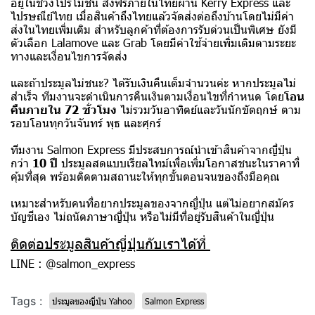
อยู่ในช่วงโปรโมชั่น ส่งฟรีภายในไทยผ่าน Kerry Express และ
ไปรษณีย์ไทย เมื่อสินค้าถึงไทยแล้วจัดส่งต่อถึงบ้านโดยไม่มีค่า
ส่งในไทยเพิ่มเติม สำหรับลูกค้าที่ต้องการรับด่วนเป็นพิเศษ ยังมี
ตัวเลือก Lalamove และ Grab โดยมีค่าใช้จ่ายเพิ่มเติมตามระยะ
ทางและเงื่อนไขการจัดส่ง
และถ้าประมูลไม่ชนะ? ได้รับเงินคืนเต็มจำนวนค่ะ หากประมูลไม่
สำเร็จ ทีมงานจะดำเนินการคืนเงินตามเงื่อนไขที่กำหนด โดย
โอน
คืนภายใน 72 ชั่วโมง
ไม่รวมวันอาทิตย์และวันนักขัตฤกษ์ ตาม
รอบโอนทุกวันจันทร์ พุธ และศุกร์
ทีมงาน Salmon Express มีประสบการณ์นำเข้าสินค้าจากญี่ปุ่น
กว่า
10 ปี
ประมูลสดแบบเรียลไทม์เพื่อเพิ่มโอกาสชนะในราคาที่
คุ้มที่สุด พร้อมติดตามสถานะให้ทุกขั้นตอนจนของถึงมือคุณ
เหมาะสำหรับคนที่อยากประมูลของจากญี่ปุ่น แต่ไม่อยากสมัคร
บัญชีเอง ไม่ถนัดภาษาญี่ปุ่น หรือไม่มีที่อยู่รับสินค้าในญี่ปุ่น
ติดต่อประมูลสินค้าญี่ปุ่นกับเราได้ที่
LINE : @salmon_express
Tags :
ประมูลของญี่ปุ่น Yahoo
Salmon Express