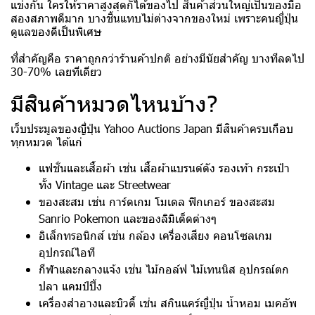
แข่งกัน ใครให้ราคาสูงสุดก็ได้ของไป สินค้าส่วนใหญ่เป็นของมือ
สองสภาพดีมาก บางชิ้นแทบไม่ต่างจากของใหม่ เพราะคนญี่ปุ่น
ดูแลของดีเป็นพิเศษ
ที่สำคัญคือ ราคาถูกกว่าร้านค้าปกติ อย่างมีนัยสำคัญ บางทีลดไป
30-70% เลยทีเดียว
มีสินค้าหมวดไหนบ้าง?
เว็บประมูลของญี่ปุ่น Yahoo Auctions Japan มีสินค้าครบเกือบ
ทุกหมวด ได้แก่
แฟชั่นและเสื้อผ้า เช่น เสื้อผ้าแบรนด์ดัง รองเท้า กระเป๋า
ทั้ง Vintage และ Streetwear
ของสะสม เช่น การ์ดเกม โมเดล ฟิกเกอร์ ของสะสม
Sanrio Pokemon และของลิมิเต็ดต่างๆ
อิเล็กทรอนิกส์ เช่น กล้อง เครื่องเสียง คอนโซลเกม
อุปกรณ์ไอที
กีฬาและกลางแจ้ง เช่น ไม้กอล์ฟ ไม้เทนนิส อุปกรณ์ตก
ปลา แคมป์ปิ้ง
เครื่องสำอางและบิวตี้ เช่น สกินแคร์ญี่ปุ่น น้ำหอม เมคอัพ