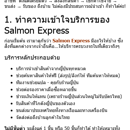
อาชีพ” ตั้งแต่เตรียมตัว → ส่งลิงก์สินค้า → เช็กค่าใช้จ่าย →
ขนส่ง → รับของ ถึงบ้าน ไม่ต้องมีประสบการณ์นำเข้า ก็ทำได้ค่ะ!
1. ทำความเข้าใจบริการของ
Salmon Express
ก่อนเริ่มต้น เรามาดูกันว่า
Salmon Express
มีอะไรให้บ้าง ซึ่ง
สิ่งที่แตกต่างจากเจ้าอื่นคือ…ให้บริการครบวงจรในที่เดียวจริงๆ
บริการหลักประกอบด้วย
บริการนำเข้าสินค้าจากญี่ปุ่นทุกหมวด
ช่วยค้นหาสินค้าให้ฟรี (ส่งรูป/ลิงก์ให้ ทีมค้นหาให้หมด)
ทีมงานช่วยแปล - คุยกับร้านญี่ปุ่น
ช่วยต่อรองราคาเมื่อซื้อหลายชิ้น
ชำระเงินให้แทน (เพราะร้านญี่ปุ่นส่วนใหญ่ไม่รับบัตรไทย)
รับสินค้าที่โกดังญี่ปุ่นของตัวเอง
ขนส่งมาประเทศไทยทั้งทางเรือและทางเครื่องบิน
จัดส่งต่อถึงบ้านลูกค้าในไทย
ไม่มีขั้นต่ำ
จะสั่งแค่ 1 ชิ้น หรือ 50 ชิ้นก็ทำได้ ทำให้เหมาะทั้ง