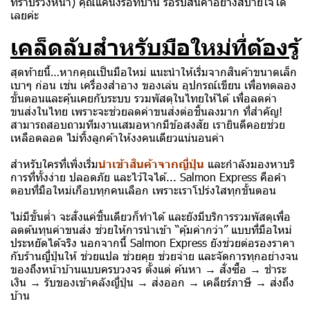
ทราบร่วงหน้า) คุณแค่นั่งรอที่บ้าน รอรับสินค้าอย่างสบายใจได้
เลยค่ะ
เคล็ดลับสำหรับมือใหม่ที่ต้องรู้
สุดท้ายนี้…หากคุณเป็นมือใหม่ แนะนำให้เริ่มจากสินค้าขนาดเล็ก
เบาๆ ก่อน เช่น เครื่องสำอาง ของเล่น อุปกรณ์เขียน เพื่อทดลอง
ขั้นตอนและคุ้นเคยกับระบบ รวมพัสดุในไทยให้ได้ เพื่อลดค่า
ขนส่งในไทย เพราะจะช่วยลดค่าขนส่งต่อชิ้นลงมาก ที่สำคัญ!
สามารถสอบถามทีมงานเสมอหากมีข้อสงสัย เรายินดีคอยช่วย
เหลือตลอด ไม่ทิ้งลูกค้าให้งงคนเดียวแน่นอนค่า
สำหรับใครที่เพิ่งเริ่ม
นำเข้าสินค้าจากญี่ปุ่น
และกำลังมองหาบริ
การที่ทั้งง่าย ปลอดภัย และไว้ใจได้... Salmon Express คือคำ
ตอบที่มือใหม่เกือบทุกคนเลือก เพราะเราโปร่งใสทุกขั้นตอน
ไม่มีขั้นต่ำ จะสั่งแค่ชิ้นเดียวก็ทำได้ และยังมีบริการรวมพัสดุเพื่อ
ลดต้นทุนค่าขนส่ง ช่วยให้การนำเข้า “คุ้มค่ากว่า” แบบที่มือใหม่
ประหยัดได้จริง นอกจากนี้ Salmon Express ยังช่วยต่อรองราคา
กับร้านญี่ปุ่นให้ ช่วยแปล ช่วยคุย ช่วยจ่าย และจัดการทุกอย่างจน
ของถึงหน้าบ้านแบบครบวงจร ตั้งแต่ ค้นหา → สั่งซื้อ → ชำระ
เงิน → รับของเข้าคลังญี่ปุ่น → ส่งออก → เคลียร์ภาษี → ส่งถึง
บ้าน